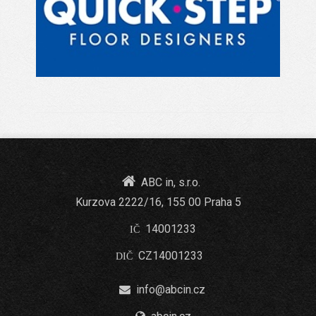
ABC in, s.r.o.
Kurzova 2222/16, 155 00 Praha 5
14001233
IČ
CZ14001233
DIČ
info@abcin.cz