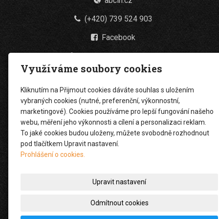
abcin.cz
(+420) 739 524 903
Facebook
datová schránka: evtut6x
Využíváme soubory cookies
Úvodní
Kliknutím na Přijmout cookies dáváte souhlas s uložením
Klimatizace a tepelná čerpadla
vybraných cookies (nutné, preferenční, výkonnostní,
marketingové). Cookies používáme pro lepší fungování našeho
Stínící technika
webu, měření jeho výkonnosti a cílení a personalizaci reklam.
To jaké cookies budou uloženy, můžete svobodně rozhodnout
Kuchyně
pod tlačítkem Upravit nastavení.
Podlahy
Prohlášení o cookies.
Kancelářský nábytek
Upravit nastavení
realizace zakázek
Odmítnout cookies